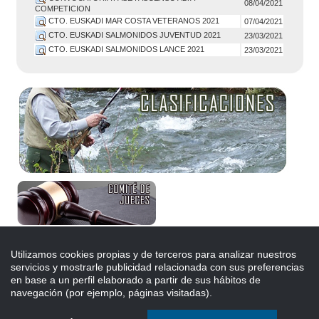
08/04/2021
COMPETICION
CTO. EUSKADI MAR COSTA VETERANOS 2021
07/04/2021
CTO. EUSKADI SALMONIDOS JUVENTUD 2021
23/03/2021
CTO. EUSKADI SALMONIDOS LANCE 2021
23/03/2021
© 2026, Federación Vasca de Pesca y Casting | Arrantza eta Kasting Euskal
Utilizamos cookies propias y de terceros para analizar nuestros
Federakuntza
Paseo de Anoeta, 7 - 20014 - Donostia (Gipuzkoa)
servicios y mostrarle publicidad relacionada con sus preferencias
Tlf: 943 466 790 |
fedvascapesca@gmail.com
en base a un perfil elaborado a partir de sus hábitos de
RSS
Facebook
navegación (por ejemplo, páginas visitadas).
Aviso legal
|
Política de privacidad
|
Política de cookies